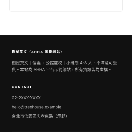
樹屋英文（AHHA 示範網站）
樹屋英文｜信義 + 公館雙校｜小班制 4-8 人、不滿意可退
費。本站為 AHHA 平台示範網站，所有資訊皆為虛構。
CONTACT
02-2XXX-XXXX
hello@treehouse.example
台北市信義區忠孝東路（示範）